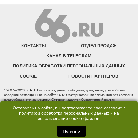
КОНТАКТЫ
ОТДЕЛ ПРОДАЖ
КАНАЛ В TELEGRAM
ПОЛИТИКА ОБРАБОТКИ ПЕРСОНАЛЬНЫХ ДАННЫХ
COOKIE
НОВОСТИ ПАРТНЕРОВ
©2007—2026 66.RU. Воспроизведение, сообщение, доведение до всеобщего
сведения размещенных на сайте 66.RU материалов и их элементов без согласия
правообладателя запрещено. Сетевое издание «Современный портал
Екатеринбурга — «66.ru» (18+) зарегистрировано Федеральной службой по
Оставаясь на сайте, вы подтверждаете свое согласие с
надзору в сфере связи, информационных технологий и массовых коммуникаций
политикой обработки персональных данных
и на
(Роскомнадзор). Регистрационный номер ЭЛ № ФС 77 - 76634 от 02.09.2019
использование
cookie-файлов
.
Учредитель: Общество с ограниченной ответственностью "66.ру". Юридический
адрес: 620014, Свердловская обл., г. Екатеринбург, ул. Бориса Ельцина, строение
3, оф. 7015 Фактический адрес редакции и отдела продаж: 620014, Свердловская
Понятно
обл., г. Екатеринбург, ул. Бориса Ельцина, д. 3, оф. 7015, +7 (343) 288-50-66
info@news.66.ru Главный редактор: Шлыков Дмитрий Владимирович