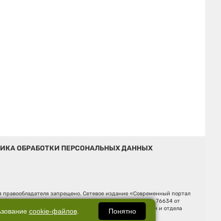
ИКА ОБРАБОТКИ ПЕРСОНАЛЬНЫХ ДАННЫХ
ия правообладателя запрещено. Сетевое издание «Современный портал
й (Роскомнадзор). Регистрационный номер ЭЛ № ФС 77 - 76634 от
Ельцина, строение 3, оф. 7015 Фактический адрес редакции и отдела
Понятно
ьзование
cookie-файлов
.