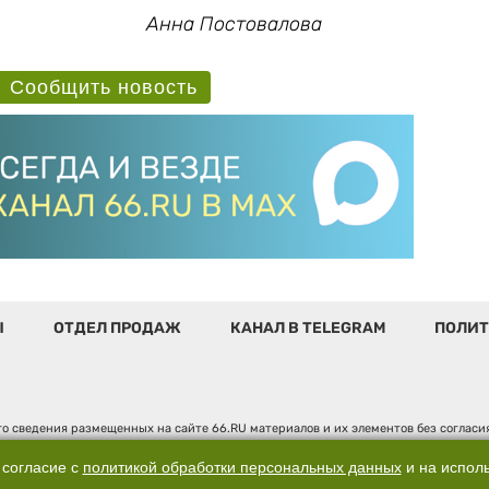
Анна Постовалова
Сообщить новость
Ы
ОТДЕЛ ПРОДАЖ
КАНАЛ В TELEGRAM
ПОЛИТ
о сведения размещенных на сайте 66.RU материалов и их элементов без соглас
 по надзору в сфере связи, информационных технологий и массовых коммуникаци
". Юридический адрес: 620014, Свердловская обл., г. Екатеринбург, ул. Бориса 
 согласие с
политикой обработки персональных данных
и на испол
д. 3, оф. 7015, +7 (343) 288-50-66 info@news.66.ru Главный редактор: Шлыков Д.В.