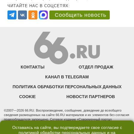
ЧИТАЙТЕ НАС В СОЦСЕТЯХ:
Сообщить новость
КОНТАКТЫ
ОТДЕЛ ПРОДАЖ
КАНАЛ В TELEGRAM
ПОЛИТИКА ОБРАБОТКИ ПЕРСОНАЛЬНЫХ ДАННЫХ
COOKIE
НОВОСТИ ПАРТНЕРОВ
©2007—2026 66.RU. Воспроизведение, сообщение, доведение до всеобщего
сведения размещенных на сайте 66.RU материалов и их элементов без согласия
правообладателя запрещено. Сетевое издание «Современный портал
Екатеринбурга — «66.ru» (18+) зарегистрировано Федеральной службой по
Оставаясь на сайте, вы подтверждаете свое согласие с
надзору в сфере связи, информационных технологий и массовых коммуникаций
политикой обработки персональных данных
и на
(Роскомнадзор). Регистрационный номер ЭЛ № ФС 77 - 76634 от 02.09.2019