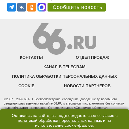
Сообщить новость
КОНТАКТЫ
ОТДЕЛ ПРОДАЖ
КАНАЛ В TELEGRAM
ПОЛИТИКА ОБРАБОТКИ ПЕРСОНАЛЬНЫХ ДАННЫХ
COOKIE
НОВОСТИ ПАРТНЕРОВ
©2007—2026 66.RU. Воспроизведение, сообщение, доведение до всеобщего
сведения размещенных на сайте 66.RU материалов и их элементов без согласия
правообладателя запрещено. Сетевое издание «Современный портал
Екатеринбурга — «66.ru» (18+) зарегистрировано Федеральной службой по
Оставаясь на сайте, вы подтверждаете свое согласие с
надзору в сфере связи, информационных технологий и массовых коммуникаций
политикой обработки персональных данных
и на
(Роскомнадзор). Регистрационный номер ЭЛ № ФС 77 - 76634 от 02.09.2019
использование
cookie-файлов
.
Учредитель: Общество с ограниченной ответственностью "66.ру". Юридический