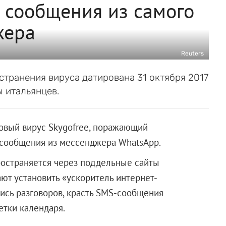
т сообщения из самого
жера
Reuters
транения вируса датирована 31 октября 2017
 итальянцев.
овый вирус Skygofree, поражающий
ь сообщения из мессенджера WhatsApp.
пространяется через поддельные сайты
ют установить «ускоритель интернет-
пись разговоров, красть SMS-сообщения
етки календаря.