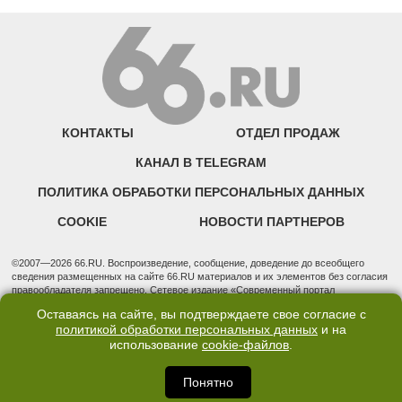
КОНТАКТЫ
ОТДЕЛ ПРОДАЖ
КАНАЛ В TELEGRAM
ПОЛИТИКА ОБРАБОТКИ ПЕРСОНАЛЬНЫХ ДАННЫХ
COOKIE
НОВОСТИ ПАРТНЕРОВ
©2007—2026 66.RU. Воспроизведение, сообщение, доведение до всеобщего
сведения размещенных на сайте 66.RU материалов и их элементов без согласия
правообладателя запрещено. Сетевое издание «Современный портал
Екатеринбурга — «66.ru» (18+) зарегистрировано Федеральной службой по
Оставаясь на сайте, вы подтверждаете свое согласие с
надзору в сфере связи, информационных технологий и массовых коммуникаций
политикой обработки персональных данных
и на
(Роскомнадзор). Регистрационный номер ЭЛ № ФС 77 - 76634 от 02.09.2019
использование
cookie-файлов
.
Учредитель: Общество с ограниченной ответственностью "66.ру". Юридический
адрес: 620014, Свердловская обл., г. Екатеринбург, ул. Бориса Ельцина, строение
3, оф. 7015 Фактический адрес редакции и отдела продаж: 620014, Свердловская
Понятно
обл., г. Екатеринбург, ул. Бориса Ельцина, д. 3, оф. 7015, +7 (343) 288-50-66
info@news.66.ru Главный редактор: Шлыков Дмитрий Владимирович