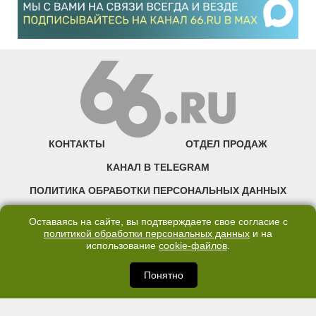
КОНТАКТЫ
ОТДЕЛ ПРОДАЖ
КАНАЛ В TELEGRAM
ПОЛИТИКА ОБРАБОТКИ ПЕРСОНАЛЬНЫХ ДАННЫХ
COOKIE
Оставаясь на сайте, вы подтверждаете свое согласие с
политикой обработки персональных данных
и на
использование
cookie-файлов
.
©2007—2025 66.RU. Воспроизведение, сообщение, доведение до всеобщего
сведения размещенных на сайте 66.RU материалов и их элементов без согласия
правообладателя запрещено. Сетевое издание «Современный портал
Понятно
Екатеринбурга — «66.ru» (18+) зарегистрировано Федеральной службой по
надзору в сфере связи, информационных технологий и массовых коммуникаций
(Роскомнадзор). Регистрационный номер ЭЛ № ФС 77 - 76634 от 02.09.2019
Учредитель: Общество с ограниченной ответственностью "66.ру". Юридический