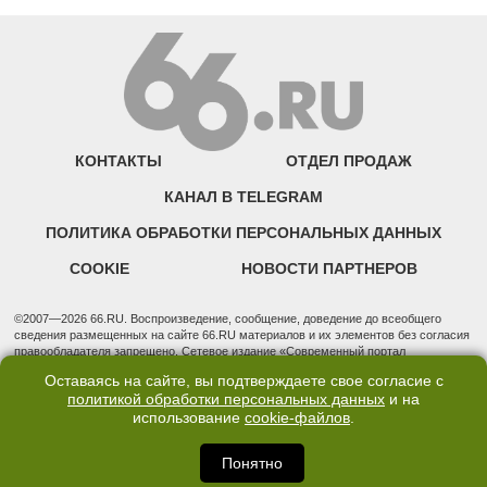
КОНТАКТЫ
ОТДЕЛ ПРОДАЖ
КАНАЛ В TELEGRAM
ПОЛИТИКА ОБРАБОТКИ ПЕРСОНАЛЬНЫХ ДАННЫХ
COOKIE
НОВОСТИ ПАРТНЕРОВ
©2007—2026 66.RU. Воспроизведение, сообщение, доведение до всеобщего
сведения размещенных на сайте 66.RU материалов и их элементов без согласия
правообладателя запрещено. Сетевое издание «Современный портал
Екатеринбурга — «66.ru» (18+) зарегистрировано Федеральной службой по
Оставаясь на сайте, вы подтверждаете свое согласие с
надзору в сфере связи, информационных технологий и массовых коммуникаций
политикой обработки персональных данных
и на
(Роскомнадзор). Регистрационный номер ЭЛ № ФС 77 - 76634 от 02.09.2019
использование
cookie-файлов
.
Учредитель: Общество с ограниченной ответственностью "66.ру". Юридический
адрес: 620014, Свердловская обл., г. Екатеринбург, ул. Бориса Ельцина, строение
3, оф. 7015 Фактический адрес редакции и отдела продаж: 620014, Свердловская
Понятно
обл., г. Екатеринбург, ул. Бориса Ельцина, д. 3, оф. 7015, +7 (343) 288-50-66
info@news.66.ru Главный редактор: Шлыков Дмитрий Владимирович