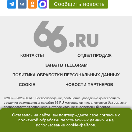
Сообщить новость
КОНТАКТЫ
ОТДЕЛ ПРОДАЖ
КАНАЛ В TELEGRAM
ПОЛИТИКА ОБРАБОТКИ ПЕРСОНАЛЬНЫХ ДАННЫХ
COOKIE
НОВОСТИ ПАРТНЕРОВ
©2007—2026 66.RU. Воспроизведение, сообщение, доведение до всеобщего
сведения размещенных на сайте 66.RU материалов и их элементов без согласия
правообладателя запрещено. Сетевое издание «Современный портал
Екатеринбурга — «66.ru» (18+) зарегистрировано Федеральной службой по
Оставаясь на сайте, вы подтверждаете свое согласие с
надзору в сфере связи, информационных технологий и массовых коммуникаций
политикой обработки персональных данных
и на
(Роскомнадзор). Регистрационный номер ЭЛ № ФС 77 - 76634 от 02.09.2019
использование
cookie-файлов
.
Учредитель: Общество с ограниченной ответственностью "66.ру". Юридический
адрес: 620014, Свердловская обл., г. Екатеринбург, ул. Бориса Ельцина, строение