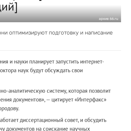
ций]
архив 66.ru
 они оптимизируют подготовку и написание
ия и науки планирует запустить интернет-
октора наук будут обсуждать свои
о-аналитическую систему, которая позволит
чения документов», — цитирует «Интерфакс»
ородову.
работает диссертационный совет, и обсудить
ачу документов на соискание научных