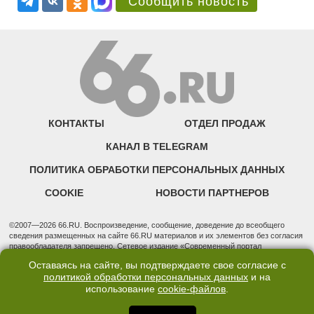
Сообщить новость
КОНТАКТЫ
ОТДЕЛ ПРОДАЖ
КАНАЛ В TELEGRAM
ПОЛИТИКА ОБРАБОТКИ ПЕРСОНАЛЬНЫХ ДАННЫХ
COOKIE
НОВОСТИ ПАРТНЕРОВ
©2007—2026 66.RU. Воспроизведение, сообщение, доведение до всеобщего
сведения размещенных на сайте 66.RU материалов и их элементов без согласия
правообладателя запрещено. Сетевое издание «Современный портал
Екатеринбурга — «66.ru» (18+) зарегистрировано Федеральной службой по
Оставаясь на сайте, вы подтверждаете свое согласие с
надзору в сфере связи, информационных технологий и массовых коммуникаций
политикой обработки персональных данных
и на
(Роскомнадзор). Регистрационный номер ЭЛ № ФС 77 - 76634 от 02.09.2019
использование
cookie-файлов
.
Учредитель: Общество с ограниченной ответственностью "66.ру". Юридический
адрес: 620014, Свердловская обл., г. Екатеринбург, ул. Бориса Ельцина, строение
3, оф. 7015 Фактический адрес редакции и отдела продаж: 620014, Свердловская