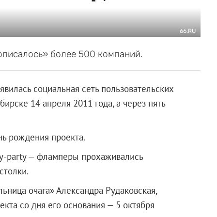
66.RU
рописалось» более 500 компаний.
оявилась социальная сеть пользовательских
бирске 14 апреля 2011 года, а через пять
нь рождения проекта.
ly-party — фламперы прохаживались
столки.
ьница очага» Александра Рудаковская,
та со дня его основания — 5 октября