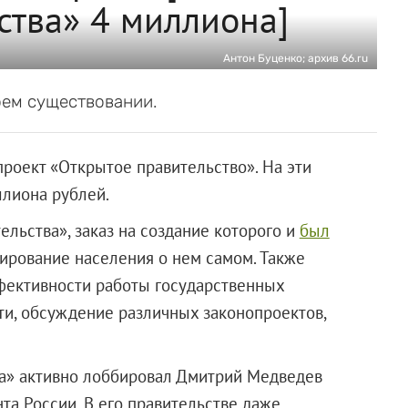
ства» 4 миллиона]
Антон Буценко; архив 66.ru
оем существовании.
роект «Открытое правительство». На эти
ллиона рублей.
ельства», заказ на создание которого и
был
мирование населения о нем самом. Также
фективности работы государственных
ти, обсуждение различных законопроектов,
а» активно лоббировал Дмитрий Медведев
нта России. В его правительстве даже