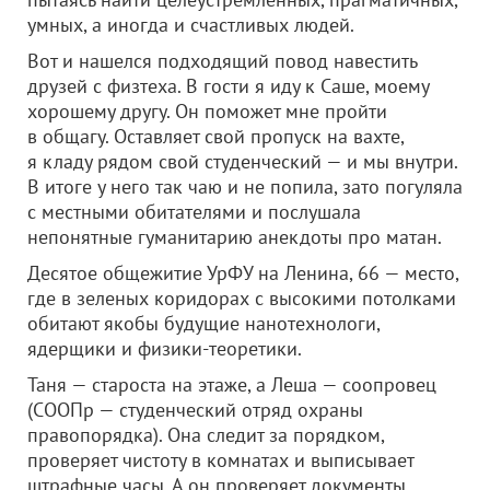
умных, а иногда и счастливых людей.
Вот и нашелся подходящий повод навестить
друзей с физтеха. В гости я иду к Саше, моему
хорошему другу. Он поможет мне пройти
в общагу. Оставляет свой пропуск на вахте,
я кладу рядом свой студенческий — и мы внутри.
В итоге у него так чаю и не попила, зато погуляла
с местными обитателями и послушала
непонятные гуманитарию анекдоты про матан.
Десятое общежитие УрФУ на Ленина, 66 — место,
где в зеленых коридорах с высокими потолками
обитают якобы будущие нанотехнологи,
ядерщики и физики-теоретики.
Таня — староста на этаже, а Леша — соопровец
(СООПр — студенческий отряд охраны
правопорядка). Она следит за порядком,
проверяет чистоту в комнатах и выписывает
штрафные часы. А он проверяет документы