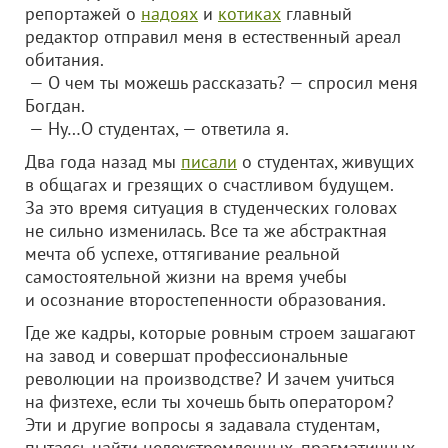
репортажей о
надоях
и
котиках
главный
редактор отправил меня в естественный ареал
обитания.
— О чем ты можешь рассказать? — спросил меня
Богдан.
— Ну…О студентах, — ответила я.
Два года назад мы
писали
о студентах, живущих
в общагах и грезящих о счастливом будущем.
За это время ситуация в студенческих головах
не сильно изменилась. Все та же абстрактная
мечта об успехе, оттягивание реальной
самостоятельной жизни на время учебы
и осознание второстепенности образования.
Где же кадры, которые ровным строем зашагают
на завод и совершат профессиональные
революции на производстве? И зачем учиться
на физтехе, если ты хочешь быть оператором?
Эти и другие вопросы я задавала студентам,
пытаясь найти целеустремленных, прагматичных,