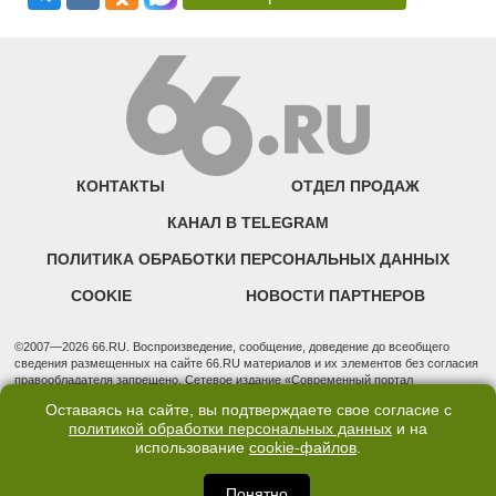
КОНТАКТЫ
ОТДЕЛ ПРОДАЖ
КАНАЛ В TELEGRAM
ПОЛИТИКА ОБРАБОТКИ ПЕРСОНАЛЬНЫХ ДАННЫХ
COOKIE
НОВОСТИ ПАРТНЕРОВ
©2007—2026 66.RU. Воспроизведение, сообщение, доведение до всеобщего
сведения размещенных на сайте 66.RU материалов и их элементов без согласия
правообладателя запрещено. Сетевое издание «Современный портал
Екатеринбурга — «66.ru» (18+) зарегистрировано Федеральной службой по
Оставаясь на сайте, вы подтверждаете свое согласие с
надзору в сфере связи, информационных технологий и массовых коммуникаций
политикой обработки персональных данных
и на
(Роскомнадзор). Регистрационный номер ЭЛ № ФС 77 - 76634 от 02.09.2019
использование
cookie-файлов
.
Учредитель: Общество с ограниченной ответственностью "66.ру". Юридический
адрес: 620014, Свердловская обл., г. Екатеринбург, ул. Бориса Ельцина, строение
3, оф. 7015 Фактический адрес редакции и отдела продаж: 620014, Свердловская
Понятно