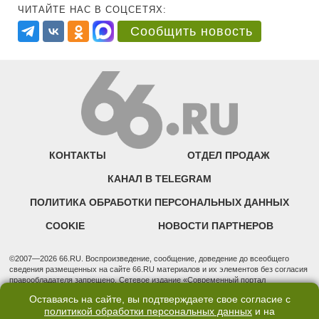
ЧИТАЙТЕ НАС В СОЦСЕТЯХ:
Сообщить новость
КОНТАКТЫ
ОТДЕЛ ПРОДАЖ
КАНАЛ В TELEGRAM
ПОЛИТИКА ОБРАБОТКИ ПЕРСОНАЛЬНЫХ ДАННЫХ
COOKIE
НОВОСТИ ПАРТНЕРОВ
©2007—2026 66.RU. Воспроизведение, сообщение, доведение до всеобщего
сведения размещенных на сайте 66.RU материалов и их элементов без согласия
правообладателя запрещено. Сетевое издание «Современный портал
Екатеринбурга — «66.ru» (18+) зарегистрировано Федеральной службой по
Оставаясь на сайте, вы подтверждаете свое согласие с
надзору в сфере связи, информационных технологий и массовых коммуникаций
политикой обработки персональных данных
и на
(Роскомнадзор). Регистрационный номер ЭЛ № ФС 77 - 76634 от 02.09.2019