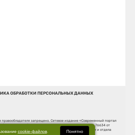
ИКА ОБРАБОТКИ ПЕРСОНАЛЬНЫХ ДАННЫХ
ия правообладателя запрещено. Сетевое издание «Современный портал
й (Роскомнадзор). Регистрационный номер ЭЛ № ФС 77 - 76634 от
Ельцина, строение 3, оф. 7015 Фактический адрес редакции и отдела
Понятно
ьзование
cookie-файлов
.
Дмитрий Владимирович