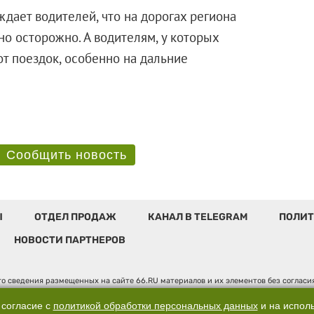
дает водителей, что на дорогах региона
но осторожно. А водителям, у которых
от поездок, особенно на дальние
Сообщить новость
Ы
ОТДЕЛ ПРОДАЖ
КАНАЛ В TELEGRAM
ПОЛИТ
НОВОСТИ ПАРТНЕРОВ
о сведения размещенных на сайте 66.RU материалов и их элементов без соглас
 по надзору в сфере связи, информационных технологий и массовых коммуникаци
". Юридический адрес: 620014, Свердловская обл., г. Екатеринбург, ул. Бориса 
 согласие с
политикой обработки персональных данных
и на испол
, д. 3, оф. 7015, +7 (343) 288-50-66 info@news.66.ru Главный редактор: Шлыков 