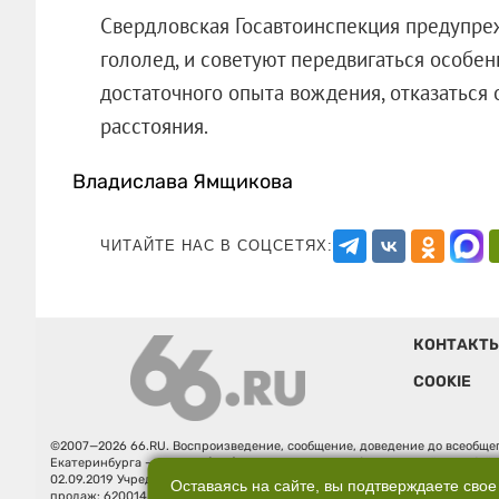
Свердловская Госавтоинспекция предупреж
гололед, и советуют передвигаться особен
достаточного опыта вождения, отказаться 
расстояния.
Владислава Ямщикова
ЧИТАЙТЕ НАС В СОЦСЕТЯХ:
КОНТАКТ
COOKIE
©2007—2026 66.RU. Воспроизведение, сообщение, доведение до всеобщег
Екатеринбурга — «66.ru» (18+) зарегистрировано Федеральной службой
02.09.2019 Учредитель: Общество с ограниченной ответственностью "66.ру
Оставаясь на сайте, вы подтверждаете свое
продаж: 620014, Свердловская обл., г. Екатеринбург, ул. Бориса Ельцина