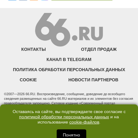
КОНТАКТЫ
ОТДЕЛ ПРОДАЖ
КАНАЛ В TELEGRAM
ПОЛИТИКА ОБРАБОТКИ ПЕРСОНАЛЬНЫХ ДАННЫХ
COOKIE
НОВОСТИ ПАРТНЕРОВ
©2007—2026 66.RU. Воспроизведение, сообщение, доведение до всеобщего
сведения размещенных на сайте 66.RU материалов и их элементов без согласия
правообладателя запрещено. Сетевое издание «Современный портал
Екатеринбурга — «66.ru» (18+) зарегистрировано Федеральной службой по
Оставаясь на сайте, вы подтверждаете свое согласие с
надзору в сфере связи, информационных технологий и массовых коммуникаций
политикой обработки персональных данных
и на
(Роскомнадзор). Регистрационный номер ЭЛ № ФС 77 - 76634 от 02.09.2019
использование
cookie-файлов
.
Учредитель: Общество с ограниченной ответственностью "66.ру". Юридический
адрес: 620014, Свердловская обл., г. Екатеринбург, ул. Бориса Ельцина, строение
3, оф. 7015 Фактический адрес редакции и отдела продаж: 620014, Свердловская
Понятно
обл., г. Екатеринбург, ул. Бориса Ельцина, д. 3, оф. 7015, +7 (343) 288-50-66