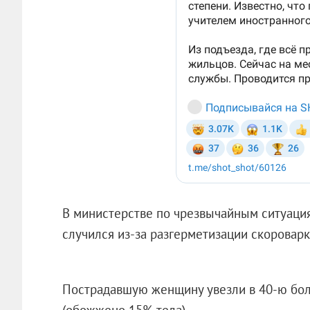
В министерстве по чрезвычайным ситуация
случился из-за разгерметизации скороварк
Пострадавшую женщину увезли в 40-ю боль
(обожжено 15% тела).