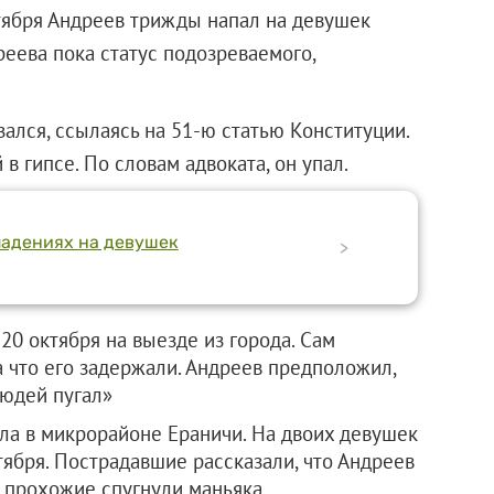
ктября Андреев трижды напал на девушек
реева пока статус подозреваемого,
ался, ссылаясь на 51-ю статью Конституции.
в гипсе. По словам адвоката, он упал.
падениях на девушек
>
0 октября на выезде из города. Сам
за что его задержали. Андреев предположил,
людей пугал»
ла в микрорайоне Ераничи. На двоих девушек
ктября. Пострадавшие рассказали, что Андреев
о прохожие спугнули маньяка.