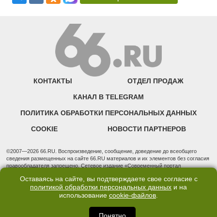
КОНТАКТЫ
ОТДЕЛ ПРОДАЖ
КАНАЛ В TELEGRAM
ПОЛИТИКА ОБРАБОТКИ ПЕРСОНАЛЬНЫХ ДАННЫХ
COOKIE
НОВОСТИ ПАРТНЕРОВ
©2007—2026 66.RU. Воспроизведение, сообщение, доведение до всеобщего
сведения размещенных на сайте 66.RU материалов и их элементов без согласия
правообладателя запрещено. Сетевое издание «Современный портал
Екатеринбурга — «66.ru» (18+) зарегистрировано Федеральной службой по
Оставаясь на сайте, вы подтверждаете свое согласие с
надзору в сфере связи, информационных технологий и массовых коммуникаций
политикой обработки персональных данных
и на
(Роскомнадзор). Регистрационный номер ЭЛ № ФС 77 - 76634 от 02.09.2019
использование
cookie-файлов
.
Учредитель: Общество с ограниченной ответственностью "66.ру". Юридический
адрес: 620014, Свердловская обл., г. Екатеринбург, ул. Бориса Ельцина, строение
3, оф. 7015 Фактический адрес редакции и отдела продаж: 620014, Свердловская
Понятно
обл., г. Екатеринбург, ул. Бориса Ельцина, д. 3, оф. 7015, +7 (343) 288-50-66