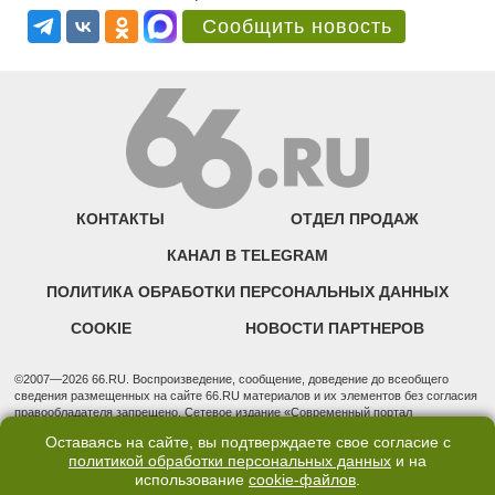
Сообщить новость
КОНТАКТЫ
ОТДЕЛ ПРОДАЖ
КАНАЛ В TELEGRAM
ПОЛИТИКА ОБРАБОТКИ ПЕРСОНАЛЬНЫХ ДАННЫХ
COOKIE
НОВОСТИ ПАРТНЕРОВ
©2007—2026 66.RU. Воспроизведение, сообщение, доведение до всеобщего
сведения размещенных на сайте 66.RU материалов и их элементов без согласия
правообладателя запрещено. Сетевое издание «Современный портал
Екатеринбурга — «66.ru» (18+) зарегистрировано Федеральной службой по
Оставаясь на сайте, вы подтверждаете свое согласие с
надзору в сфере связи, информационных технологий и массовых коммуникаций
политикой обработки персональных данных
и на
(Роскомнадзор). Регистрационный номер ЭЛ № ФС 77 - 76634 от 02.09.2019
использование
cookie-файлов
.
Учредитель: Общество с ограниченной ответственностью "66.ру". Юридический