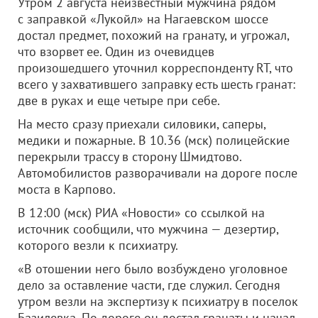
Утром 2 августа неизвестный мужчина рядом
с заправкой «Лукойл» на Нагаевском шоссе
достал предмет, похожий на гранату, и угрожал,
что взорвет ее. Один из очевидцев
произошедшего уточнил корреспонденту RT, что
всего у захватившего заправку есть шесть гранат:
две в руках и еще четыре при себе.
На место сразу приехали силовики, саперы,
медики и пожарные. В 10.36 (мск) полицейские
перекрыли трассу в сторону Шмидтово.
Автомобилистов разворачивали на дороге после
моста в Карпово.
В 12:00 (мск) РИА «Новости» со ссылкой на
источник сообщили, что мужчина — дезертир,
которого везли к психиатру.
«В отошении него было возбуждено уголовное
дело за оставление части, где служил. Сегодня
утром везли на экспертизу к психиатру в поселок
Базилевка. По дороге он достал гранаты и начал