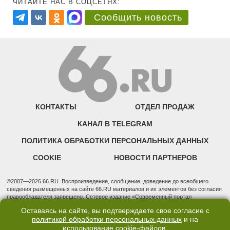
ЧИТАЙТЕ НАС В СОЦСЕТЯХ:
Сообщить новость
КОНТАКТЫ
ОТДЕЛ ПРОДАЖ
КАНАЛ В TELEGRAM
ПОЛИТИКА ОБРАБОТКИ ПЕРСОНАЛЬНЫХ ДАННЫХ
COOKIE
НОВОСТИ ПАРТНЕРОВ
©2007—2026 66.RU. Воспроизведение, сообщение, доведение до всеобщего
сведения размещенных на сайте 66.RU материалов и их элементов без согласия
правообладателя запрещено. Сетевое издание «Современный портал
Екатеринбурга — «66.ru» (18+) зарегистрировано Федеральной службой по
Оставаясь на сайте, вы подтверждаете свое согласие с
надзору в сфере связи, информационных технологий и массовых коммуникаций
политикой обработки персональных данных
и на
(Роскомнадзор). Регистрационный номер ЭЛ № ФС 77 - 76634 от 02.09.2019
использование
cookie-файлов
.
Учредитель: Общество с ограниченной ответственностью "66.ру". Юридический