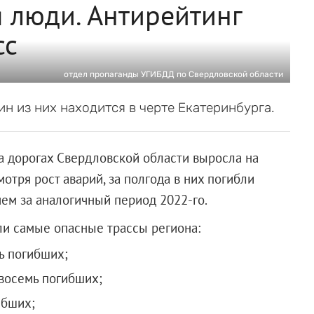
 люди. Антирейтинг
сс
отдел пропаганды УГИБДД по Свердловской области
ин из них находится в черте Екатеринбурга.
на дорогах Свердловской области выросла на
отря рост аварий, за полгода в них погибли
чем за аналогичный период 2022-го.
ли самые опасные трассы региона:
ь погибших;
 восемь погибших;
ибших;