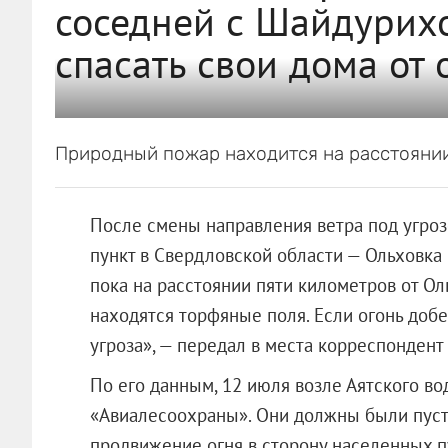
соседней с Шайдурихо
спасать свои дома от 
Природный пожар находится на расстоянии
После смены направления ветра под угро
пункт в Свердловской области — Ольховка
пока на расстоянии пяти километров от О
находятся торфяные поля. Если огонь добе
угроза», — передал в места корреспондент 
По его данным, 12 июля возле Аятского в
«Авиалесоохраны». Они должны были пусти
продвижение огня в сторону населенных п