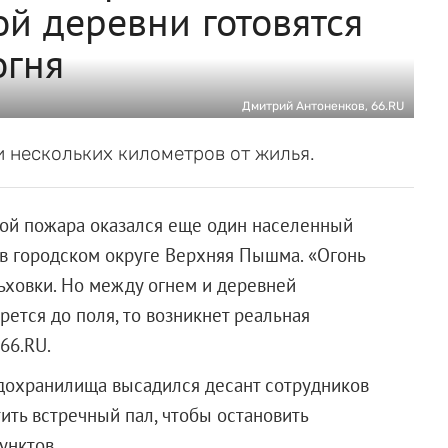
й деревни готовятся
огня
Дмитрий Антоненков, 66.RU
 нескольких километров от жилья.
зой пожара оказался еще один населенный
 в городском округе Верхняя Пышма. «Огонь
льховки. Но между огнем и деревней
рется до поля, то возникнет реальная
66.RU.
одохранилища высадился десант сотрудников
ть встречный пал, чтобы остановить
унктов.