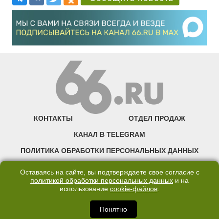
КОНТАКТЫ
ОТДЕЛ ПРОДАЖ
КАНАЛ В TELEGRAM
ПОЛИТИКА ОБРАБОТКИ ПЕРСОНАЛЬНЫХ ДАННЫХ
COOKIE
Оставаясь на сайте, вы подтверждаете свое согласие с
политикой обработки персональных данных
и на
использование
cookie-файлов
.
©2007—2025 66.RU. Воспроизведение, сообщение, доведение до всеобщего
сведения размещенных на сайте 66.RU материалов и их элементов без согласия
правообладателя запрещено. Сетевое издание «Современный портал
Понятно
Екатеринбурга — «66.ru» (18+) зарегистрировано Федеральной службой по
надзору в сфере связи, информационных технологий и массовых коммуникаций