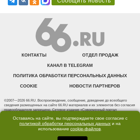
Сообщить новость
КОНТАКТЫ
ОТДЕЛ ПРОДАЖ
КАНАЛ В TELEGRAM
ПОЛИТИКА ОБРАБОТКИ ПЕРСОНАЛЬНЫХ ДАННЫХ
COOKIE
НОВОСТИ ПАРТНЕРОВ
©2007—2026 66.RU. Воспроизведение, сообщение, доведение до всеобщего
сведения размещенных на сайте 66.RU материалов и их элементов без согласия
правообладателя запрещено. Сетевое издание «Современный портал
Екатеринбурга — «66.ru» (18+) зарегистрировано Федеральной службой по
Оставаясь на сайте, вы подтверждаете свое согласие с
надзору в сфере связи, информационных технологий и массовых коммуникаций
политикой обработки персональных данных
и на
(Роскомнадзор). Регистрационный номер ЭЛ № ФС 77 - 76634 от 02.09.2019
использование
cookie-файлов
.
Учредитель: Общество с ограниченной ответственностью "66.ру". Юридический
адрес: 620014, Свердловская обл., г. Екатеринбург, ул. Бориса Ельцина, строение
3, оф. 7015 Фактический адрес редакции и отдела продаж: 620014, Свердловская