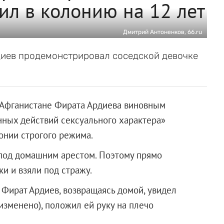
ил в колонию на 12 лет
Дмитрий Антоненков, 66.ru
диев продемонстрировал соседской девочке
в Афганистане Фирата Ардиева виновным
нных действий сексуального характера»
онии строгого режима.
 под домашним арестом. Поэтому прямо
ки и взяли под стражу.
 Фират Ардиев, возвращаясь домой, увидел
изменено), положил ей руку на плечо