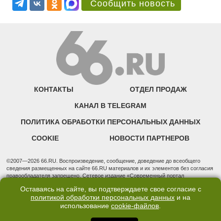
Сообщить новость
КОНТАКТЫ
ОТДЕЛ ПРОДАЖ
КАНАЛ В TELEGRAM
ПОЛИТИКА ОБРАБОТКИ ПЕРСОНАЛЬНЫХ ДАННЫХ
COOKIE
НОВОСТИ ПАРТНЕРОВ
©2007—2026 66.RU. Воспроизведение, сообщение, доведение до всеобщего
сведения размещенных на сайте 66.RU материалов и их элементов без согласия
правообладателя запрещено. Сетевое издание «Современный портал
Екатеринбурга — «66.ru» (18+) зарегистрировано Федеральной службой по
Оставаясь на сайте, вы подтверждаете свое согласие с
надзору в сфере связи, информационных технологий и массовых коммуникаций
политикой обработки персональных данных
и на
(Роскомнадзор). Регистрационный номер ЭЛ № ФС 77 - 76634 от 02.09.2019
использование
cookie-файлов
.
Учредитель: Общество с ограниченной ответственностью "66.ру". Юридический
адрес: 620014, Свердловская обл., г. Екатеринбург, ул. Бориса Ельцина, строение
3, оф. 7015 Фактический адрес редакции и отдела продаж: 620014, Свердловская