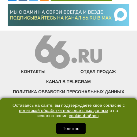
КОНТАКТЫ
ОТДЕЛ ПРОДАЖ
КАНАЛ В TELEGRAM
ПОЛИТИКА ОБРАБОТКИ ПЕРСОНАЛЬНЫХ ДАННЫХ
COOKIE
Оставаясь на сайте, вы подтверждаете свое согласие с
политикой обработки персональных данных
и на
использование
cookie-файлов
.
©2007—2025 66.RU. Воспроизведение, сообщение, доведение до всеобщего
сведения размещенных на сайте 66.RU материалов и их элементов без согласия
правообладателя запрещено. Сетевое издание «Современный портал
Понятно
Екатеринбурга — «66.ru» (18+) зарегистрировано Федеральной службой по
надзору в сфере связи, информационных технологий и массовых коммуникаций