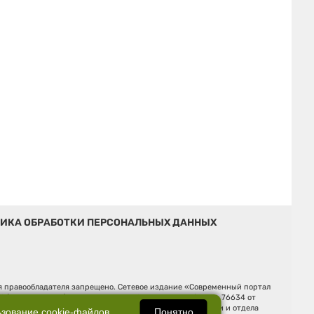
ИКА ОБРАБОТКИ ПЕРСОНАЛЬНЫХ ДАННЫХ
ия правообладателя запрещено. Сетевое издание «Современный портал
й (Роскомнадзор). Регистрационный номер ЭЛ № ФС 77 - 76634 от
Ельцина, строение 3, оф. 7015 Фактический адрес редакции и отдела
Понятно
ьзование
cookie-файлов
.