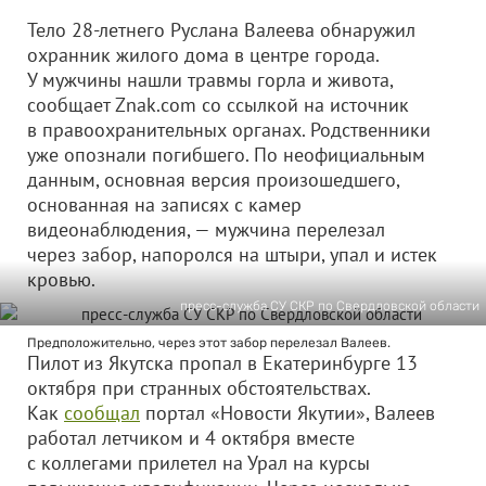
Тело 28-летнего Руслана Валеева обнаружил
охранник жилого дома в центре города.
У мужчины нашли травмы горла и живота,
сообщает Znak.com со ссылкой на источник
в правоохранительных органах. Родственники
уже опознали погибшего. По неофициальным
данным, основная версия произошедшего,
основанная на записях с камер
видеонаблюдения, — мужчина перелезал
через забор, напоролся на штыри, упал и истек
кровью.
пресс-служба СУ СКР по Свердловской области
Предположительно, через этот забор перелезал Валеев.
Пилот из Якутска пропал в Екатеринбурге 13
октября при странных обстоятельствах.
Как
сообщал
портал «Новости Якутии», Валеев
работал летчиком и 4 октября вместе
с коллегами прилетел на Урал на курсы