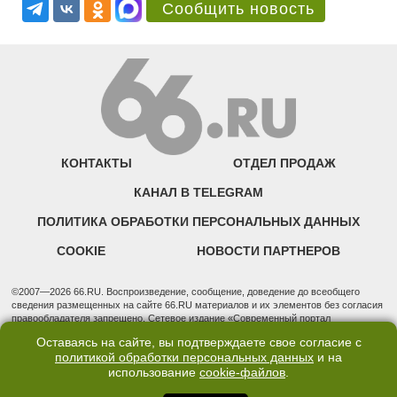
Сообщить новость
КОНТАКТЫ
ОТДЕЛ ПРОДАЖ
КАНАЛ В TELEGRAM
ПОЛИТИКА ОБРАБОТКИ ПЕРСОНАЛЬНЫХ ДАННЫХ
COOKIE
НОВОСТИ ПАРТНЕРОВ
©2007—2026 66.RU. Воспроизведение, сообщение, доведение до всеобщего
сведения размещенных на сайте 66.RU материалов и их элементов без согласия
правообладателя запрещено. Сетевое издание «Современный портал
Екатеринбурга — «66.ru» (18+) зарегистрировано Федеральной службой по
Оставаясь на сайте, вы подтверждаете свое согласие с
надзору в сфере связи, информационных технологий и массовых коммуникаций
политикой обработки персональных данных
и на
(Роскомнадзор). Регистрационный номер ЭЛ № ФС 77 - 76634 от 02.09.2019
использование
cookie-файлов
.
Учредитель: Общество с ограниченной ответственностью "66.ру". Юридический
адрес: 620014, Свердловская обл., г. Екатеринбург, ул. Бориса Ельцина, строение