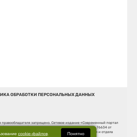
ИКА ОБРАБОТКИ ПЕРСОНАЛЬНЫХ ДАННЫХ
ия правообладателя запрещено. Сетевое издание «Современный портал
й (Роскомнадзор). Регистрационный номер ЭЛ № ФС 77 - 76634 от
Ельцина, строение 3, оф. 7015 Фактический адрес редакции и отдела
Понятно
ьзование
cookie-файлов
.