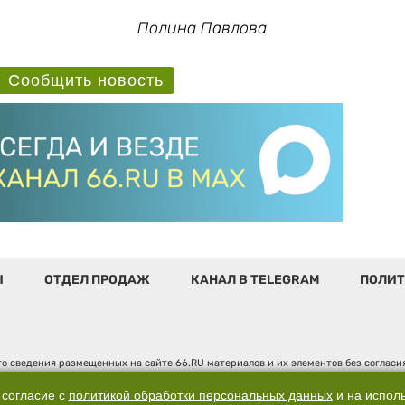
Полина Павлова
Сообщить новость
Ы
ОТДЕЛ ПРОДАЖ
КАНАЛ В TELEGRAM
ПОЛИТ
о сведения размещенных на сайте 66.RU материалов и их элементов без соглас
 по надзору в сфере связи, информационных технологий и массовых коммуникаци
". Юридический адрес: 620014, Свердловская обл., г. Екатеринбург, ул. Бориса 
 согласие с
политикой обработки персональных данных
и на испол
д. 3, оф. 7015, +7 (343) 288-50-66 info@news.66.ru Главный редактор: Шлыков Д.В.