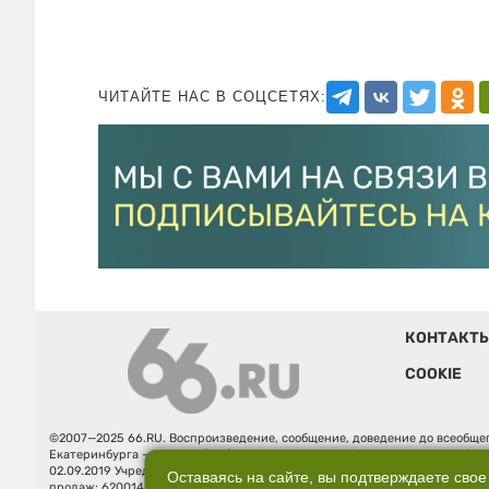
ЧИТАЙТЕ НАС В СОЦСЕТЯХ:
КОНТАКТ
COOKIE
©2007—2025 66.RU. Воспроизведение, сообщение, доведение до всеобщег
Екатеринбурга — «66.ru» (18+) зарегистрировано Федеральной службой
02.09.2019 Учредитель: Общество с ограниченной ответственностью "66.ру
Оставаясь на сайте, вы подтверждаете свое
продаж: 620014, Свердловская обл., г. Екатеринбург, ул. Бориса Ельцина, 