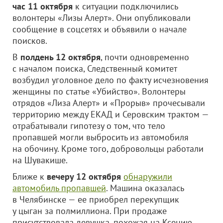
час 11 октября
к ситуации подключились
волонтеры «Лизы Алерт». Они опубликовали
сообщение в соцсетях и объявили о начале
поисков.
В
полдень 12 октября
, почти одновременно
с началом поиска, Следственный комитет
возбудил уголовное дело по факту исчезновения
женщины по статье «Убийство». Волонтеры
отрядов «Лиза Алерт» и «Прорыв» прочесывали
территорию между ЕКАД и Серовским трактом —
отрабатывали гипотезу о том, что тело
пропавшей могли выбросить из автомобиля
на обочину. Кроме того, добровольцы работали
на Шувакише.
Ближе к
вечеру 12 октября
обнаружили
автомобиль пропавшей
. Машина оказалась
в Челябинске — ее приобрел перекупщик
у цыган за полмиллиона. При продаже
присутствовала девушка, похожая на Ксению,