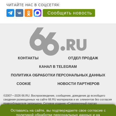
ЧИТАЙТЕ НАС В СОЦСЕТЯХ:
Сообщить новость
КОНТАКТЫ
ОТДЕЛ ПРОДАЖ
КАНАЛ В TELEGRAM
ПОЛИТИКА ОБРАБОТКИ ПЕРСОНАЛЬНЫХ ДАННЫХ
COOKIE
НОВОСТИ ПАРТНЕРОВ
©2007—2026 66.RU. Воспроизведение, сообщение, доведение до всеобщего
сведения размещенных на сайте 66.RU материалов и их элементов без согласия
правообладателя запрещено. Сетевое издание «Современный портал
Екатеринбурга — «66.ru» (18+) зарегистрировано Федеральной службой по
Оставаясь на сайте, вы подтверждаете свое согласие с
надзору в сфере связи, информационных технологий и массовых коммуникаций
политикой обработки персональных данных
и на
(Роскомнадзор). Регистрационный номер ЭЛ № ФС 77 - 76634 от 02.09.2019