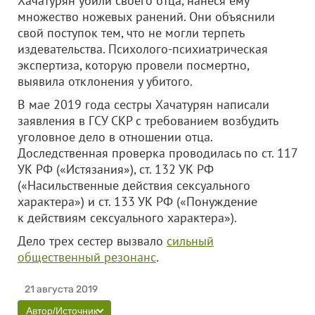
Хачатурян убили своего отца, нанеся ему
множество ножевых ранений. Они объяснили
свой поступок тем, что не могли терпеть
издевательства. Психолого-психиатрическая
экспертиза, которую провели посмертно,
выявила отклонения у убитого.
В мае 2019 года сестры Хачатурян написали
заявления в ГСУ СКР с требованием возбудить
уголовное дело в отношении отца.
Доследственная проверка проводилась по ст. 117
УК РФ («Истязания»), ст. 132 УК РФ
(«Насильственные действия сексуального
характера») и ст. 133 УК РФ («Понуждение
к действиям сексуального характера»).
Дело трех сестер вызвало
сильный
общественный резонанс
.
21 августа 2019
Автор/Источник