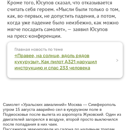
Кроме того, Юсупов сказал, что отказывается
считать себя героем. «Мысли были только о том,
как, во-первых, не допустить падения, а потом,
когда уже падение было неизбежно, как можно
мягче посадить самолет», — заявил Юсупов
на пресс-конференции.
Главная новость по теме
«Правее, на солнце, вдоль рядов
>
кукурузы». Как пилот А321 нарушил
инструкцию и спас 233 человека
Самолет «Уральских авиалиний» Москва — Симферополь
утром 15 августа аварийно сел в кукурузном поле в
Подмосковье после вылета из аэропорта Жуковский. Один из
двигателей загорелся в воздухе, второй просто выключился
после попадания в них чаек.
Пассажиров эвакуировали из салона по надувным трапам.