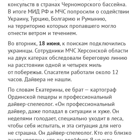
консульств в странах Черноморского бассейна.
В итоге МИД РФ и МЧС попросили о содействии
Украину, Турцию, Болгарию и Румынию,
на территорию которых пропавшего могло
отнести ветром и течением.
Во вторник,
18 июня
, к поискам подключились
украинцы. Сотрудники МЧС Херсонской области
на двух катерах обследовали береговую линию
на расстоянии одной и четырех миль
от побережья. Спасатели работали около 12
часов. Дайвера не нашли.
По словам Екатерины, ее брат — картограф
Ординской пещеры и профессиональный
дайвер-спелеолог. «Он профессиональный
дайвер, даже попадал в ситуации и хуже. Он
неделями голодает, специально уходит в леса,
чтобы себя испытать, и эта ситуация для него
не страшна. Он дайвер-спелеолог. Кто его близко
знает, уверены, что он дрейфует. Я не жду,