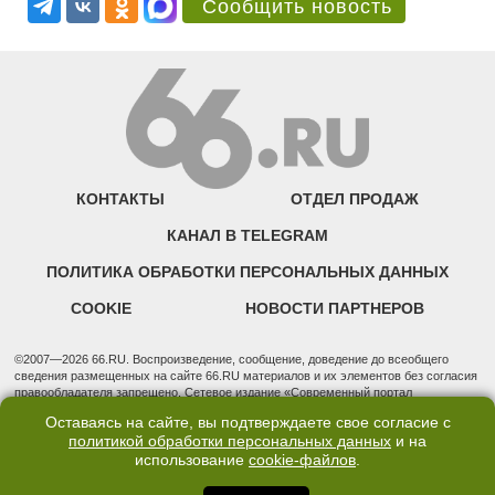
Сообщить новость
КОНТАКТЫ
ОТДЕЛ ПРОДАЖ
КАНАЛ В TELEGRAM
ПОЛИТИКА ОБРАБОТКИ ПЕРСОНАЛЬНЫХ ДАННЫХ
COOKIE
НОВОСТИ ПАРТНЕРОВ
©2007—2026 66.RU. Воспроизведение, сообщение, доведение до всеобщего
сведения размещенных на сайте 66.RU материалов и их элементов без согласия
правообладателя запрещено. Сетевое издание «Современный портал
Екатеринбурга — «66.ru» (18+) зарегистрировано Федеральной службой по
Оставаясь на сайте, вы подтверждаете свое согласие с
надзору в сфере связи, информационных технологий и массовых коммуникаций
политикой обработки персональных данных
и на
(Роскомнадзор). Регистрационный номер ЭЛ № ФС 77 - 76634 от 02.09.2019
использование
cookie-файлов
.
Учредитель: Общество с ограниченной ответственностью "66.ру". Юридический
адрес: 620014, Свердловская обл., г. Екатеринбург, ул. Бориса Ельцина, строение
3, оф. 7015 Фактический адрес редакции и отдела продаж: 620014, Свердловская