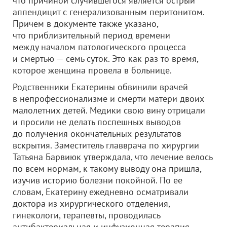
что причиной случившегося является острый
аппендицит с генерализованным перитонитом.
Причем в документе также указано,
что приблизительный период времени
между началом патологического процесса
и смертью — семь суток. Это как раз то время,
которое женщина провела в больнице.
Родственники Екатерины обвинили врачей
в непрофессионализме и смерти матери двоих
малолетних детей. Медики свою вину отрицали
и просили не делать поспешных выводов
до получения окончательных результатов
вскрытия. Заместитель главврача по хирургии
Татьяна Барвиюк утверждала, что лечение велось
по всем нормам, к такому выводу она пришла,
изучив историю болезни покойной. По ее
словам, Екатерину ежедневно осматривали
доктора из хирургического отделения,
гинекологи, терапевты, проводилась
антибактериальная и инфузионная терапия.