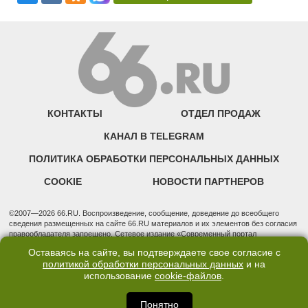
КОНТАКТЫ
ОТДЕЛ ПРОДАЖ
КАНАЛ В TELEGRAM
ПОЛИТИКА ОБРАБОТКИ ПЕРСОНАЛЬНЫХ ДАННЫХ
COOKIE
НОВОСТИ ПАРТНЕРОВ
©2007—2026 66.RU. Воспроизведение, сообщение, доведение до всеобщего
сведения размещенных на сайте 66.RU материалов и их элементов без согласия
правообладателя запрещено. Сетевое издание «Современный портал
Екатеринбурга — «66.ru» (18+) зарегистрировано Федеральной службой по
Оставаясь на сайте, вы подтверждаете свое согласие с
надзору в сфере связи, информационных технологий и массовых коммуникаций
политикой обработки персональных данных
и на
(Роскомнадзор). Регистрационный номер ЭЛ № ФС 77 - 76634 от 02.09.2019
использование
cookie-файлов
.
Учредитель: Общество с ограниченной ответственностью "66.ру". Юридический
адрес: 620014, Свердловская обл., г. Екатеринбург, ул. Бориса Ельцина, строение
3, оф. 7015 Фактический адрес редакции и отдела продаж: 620014, Свердловская
Понятно
обл., г. Екатеринбург, ул. Бориса Ельцина, д. 3, оф. 7015, +7 (343) 288-50-66