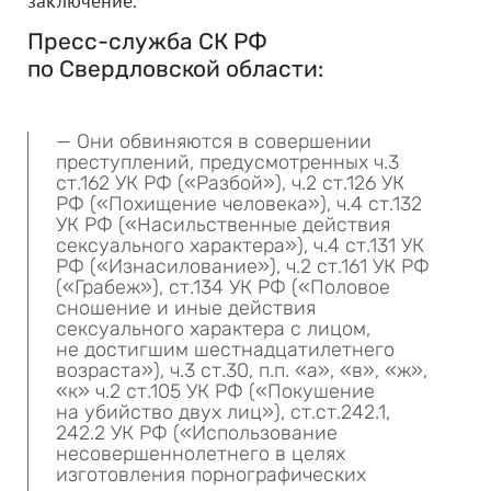
заключение.
Пресс-служба СК РФ
по Свердловской области:
— Они обвиняются в совершении
преступлений, предусмотренных ч.3
ст.162 УК РФ («Разбой»), ч.2 ст.126 УК
РФ («Похищение человека»), ч.4 ст.132
УК РФ («Насильственные действия
сексуального характера»), ч.4 ст.131 УК
РФ («Изнасилование»), ч.2 ст.161 УК РФ
(«Грабеж»), ст.134 УК РФ («Половое
сношение и иные действия
сексуального характера с лицом,
не достигшим шестнадцатилетнего
возраста»), ч.3 ст.30, п.п. «а», «в», «ж»,
«к» ч.2 ст.105 УК РФ («Покушение
на убийство двух лиц»), ст.ст.242.1,
242.2 УК РФ («Использование
несовершеннолетнего в целях
изготовления порнографических