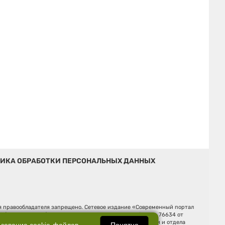
ИКА ОБРАБОТКИ ПЕРСОНАЛЬНЫХ ДАННЫХ
ия правообладателя запрещено. Сетевое издание «Современный портал
й (Роскомнадзор). Регистрационный номер ЭЛ № ФС 77 - 76634 от
Ельцина, строение 3, оф. 7015 Фактический адрес редакции и отдела