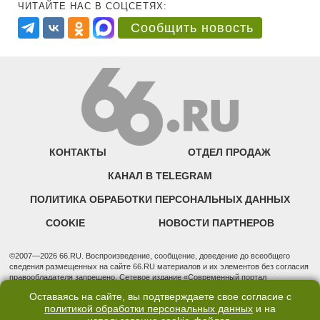
ЧИТАЙТЕ НАС В СОЦСЕТЯХ:
Сообщить новость
КОНТАКТЫ
ОТДЕЛ ПРОДАЖ
КАНАЛ В TELEGRAM
ПОЛИТИКА ОБРАБОТКИ ПЕРСОНАЛЬНЫХ ДАННЫХ
COOKIE
НОВОСТИ ПАРТНЕРОВ
©2007—2026 66.RU. Воспроизведение, сообщение, доведение до всеобщего
сведения размещенных на сайте 66.RU материалов и их элементов без согласия
правообладателя запрещено. Сетевое издание «Современный портал
Екатеринбурга — «66.ru» (18+) зарегистрировано Федеральной службой по
Оставаясь на сайте, вы подтверждаете свое согласие с
надзору в сфере связи, информационных технологий и массовых коммуникаций
политикой обработки персональных данных
и на
(Роскомнадзор). Регистрационный номер ЭЛ № ФС 77 - 76634 от 02.09.2019