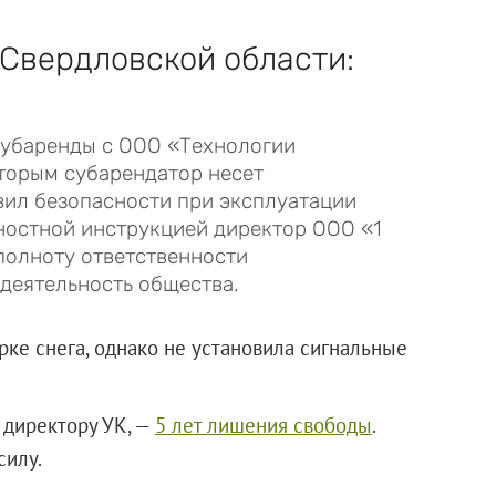
Свердловской области:
субаренды с
ООО «Технологии
оторым субарендатор несет
вил безопасности при эксплуатации
жностной инструкцией директор
ООО «1
полноту ответственности
деятельность общества.
рке снега, однако не установила сигнальные
 директору УК, —
5 лет лишения свободы
.
силу.