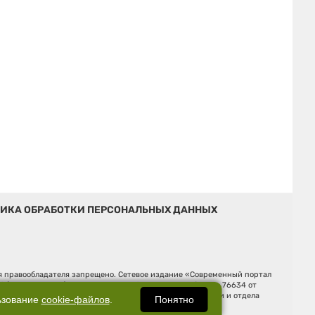
ИКА ОБРАБОТКИ ПЕРСОНАЛЬНЫХ ДАННЫХ
ия правообладателя запрещено. Сетевое издание «Современный портал
й (Роскомнадзор). Регистрационный номер ЭЛ № ФС 77 - 76634 от
Ельцина, строение 3, оф. 7015 Фактический адрес редакции и отдела
Понятно
ьзование
cookie-файлов
.