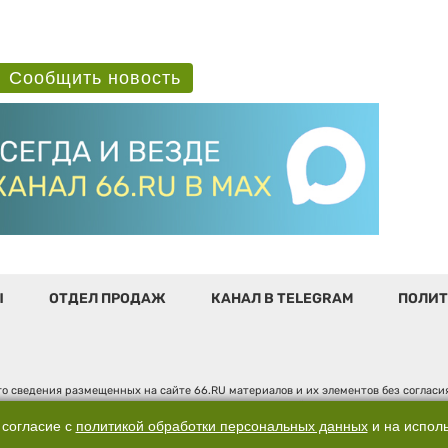
Сообщить новость
Ы
ОТДЕЛ ПРОДАЖ
КАНАЛ В TELEGRAM
ПОЛИТ
о сведения размещенных на сайте 66.RU материалов и их элементов без соглас
 по надзору в сфере связи, информационных технологий и массовых коммуникаци
". Юридический адрес: 620014, Свердловская обл., г. Екатеринбург, ул. Бориса 
 согласие с
политикой обработки персональных данных
и на испол
д. 3, оф. 7015, +7 (343) 288-50-66 info@news.66.ru Главный редактор: Шлыков Д.В.