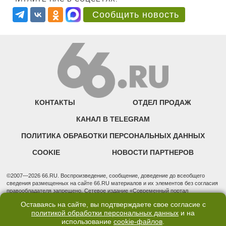
Сообщить новость
КОНТАКТЫ
ОТДЕЛ ПРОДАЖ
КАНАЛ В TELEGRAM
ПОЛИТИКА ОБРАБОТКИ ПЕРСОНАЛЬНЫХ ДАННЫХ
COOKIE
НОВОСТИ ПАРТНЕРОВ
©2007—2026 66.RU. Воспроизведение, сообщение, доведение до всеобщего
сведения размещенных на сайте 66.RU материалов и их элементов без согласия
правообладателя запрещено. Сетевое издание «Современный портал
Екатеринбурга — «66.ru» (18+) зарегистрировано Федеральной службой по
Оставаясь на сайте, вы подтверждаете свое согласие с
надзору в сфере связи, информационных технологий и массовых коммуникаций
политикой обработки персональных данных
и на
(Роскомнадзор). Регистрационный номер ЭЛ № ФС 77 - 76634 от 02.09.2019
использование
cookie-файлов
.
Учредитель: Общество с ограниченной ответственностью "66.ру". Юридический