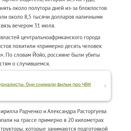
анять около полутора дней из-за блокпостов
были около 8,5 тысячи долларов наличными
связь вечером 31 июля.
ь властей центральноафриканского города
стов похитили «примерно десять человек
и». По словам Йойо, россияне были убиты
астям о случившемся.
урналисты. Они снимали фильм про ЧВК
>
ирилла Радченко и Александра Расторгуева
напали на трассе примерно в 20 километрах
нструкторы, которые занимаются подготовкой