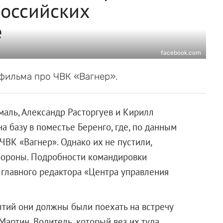
российских
е
facebook.com
 фильма про ЧВК «Вагнер».
аль, Александр Расторгуев и Кирилл
на базу в поместье Беренго, где, по данным
ВК «Вагнер». Однако их не пустили,
бороны. Подробности командировки
главного редактора «Центра управления
тий они должны были поехать на встречу
артин. Водитель, который вез их туда,