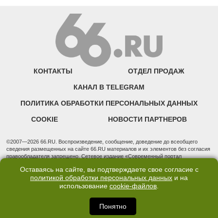
КОНТАКТЫ
ОТДЕЛ ПРОДАЖ
КАНАЛ В TELEGRAM
ПОЛИТИКА ОБРАБОТКИ ПЕРСОНАЛЬНЫХ ДАННЫХ
COOKIE
НОВОСТИ ПАРТНЕРОВ
©2007—2026 66.RU. Воспроизведение, сообщение, доведение до всеобщего
сведения размещенных на сайте 66.RU материалов и их элементов без согласия
правообладателя запрещено. Сетевое издание «Современный портал
Екатеринбурга — «66.ru» (18+) зарегистрировано Федеральной службой по
Оставаясь на сайте, вы подтверждаете свое согласие с
надзору в сфере связи, информационных технологий и массовых коммуникаций
политикой обработки персональных данных
и на
(Роскомнадзор). Регистрационный номер ЭЛ № ФС 77 - 76634 от 02.09.2019
использование
cookie-файлов
.
Учредитель: Общество с ограниченной ответственностью "66.ру". Юридический
адрес: 620014, Свердловская обл., г. Екатеринбург, ул. Бориса Ельцина, строение
3, оф. 7015 Фактический адрес редакции и отдела продаж: 620014, Свердловская
Понятно
обл., г. Екатеринбург, ул. Бориса Ельцина, д. 3, оф. 7015, +7 (343) 288-50-66
info@news.66.ru Главный редактор: Шлыков Дмитрий Владимирович