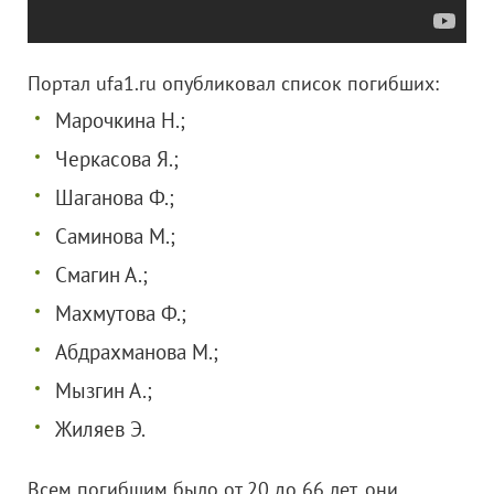
Портал ufa1.ru опубликовал список погибших:
Марочкина Н.;
Черкасова Я.;
Шаганова Ф.;
Саминова М.;
Смагин А.;
Махмутова Ф.;
Абдрахманова М.;
Мызгин А.;
Жиляев Э.
Всем погибшим было от 20 до 66 лет, они